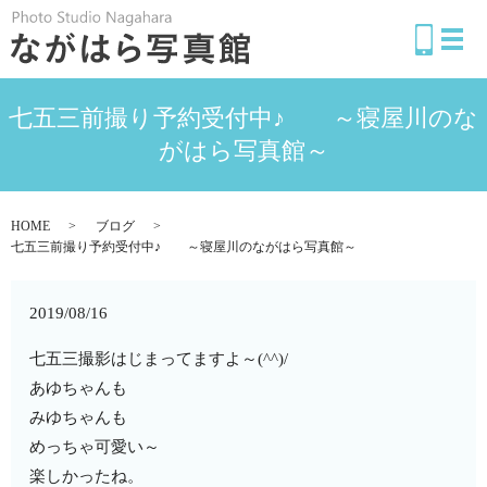
メ
七五三前撮り予約受付中♪ ～寝屋川のな
がはら写真館～
HOME
ブログ
七五三前撮り予約受付中♪ ～寝屋川のながはら写真館～
2019/08/16
七五三撮影はじまってますよ～(^^)/
あゆちゃんも
みゆちゃんも
めっちゃ可愛い～
楽しかったね。