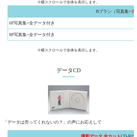
※横スクロールで全体を表示します。
Bプラン（写真集+
デ
6P写真集+全データ付き
8P写真集+全データ付き
※横スクロールで全体を表示します。
データCD
「データは売ってくれないの？」の声にお応えして
撮影データ 全カット
CD-R